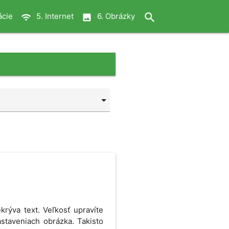
close
search
ácie
5. Internet
6. Obrázky
wifi
image
rýva text. Veľkosť upravíte
staveniach obrázka. Takisto