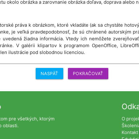
xtu okolo obrázka a zarovnanie obrázka doľava, doprava alebo n
orské práva k obrázkom, ktoré vkladáte (ak sa chystáte hotový
tránke, je veľká pravdepodobnosť, že sú chránené autorským prá
je uvedená žiadna informácia. Vtedy ich nemôžete zverejňovať
ránke. V galérii klipartov k programom OpenOffice, LibreO
len ilustrácie pod slobodnou licenciou.
NASPÄŤ
POKRAČOVAŤ
o
Odk
tom pre všetkých, ktorým
O proje
 oblasti.
Školeni
Kontakt