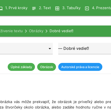
1. Prvé kroky
2. Text
3. Tabuľky
4. Prezent
puter
subject
border_all
slideshow
živenie textu
Obrázky
Dobré vedieť!
Úplné základy
Obrázok
Autorské práva a licencie
brázka vás môže prekvapiť, že obrázok je priveľký alebo prek
a štvorčeky okolo obrázka, alebo zadáte hodnotu ručne v na