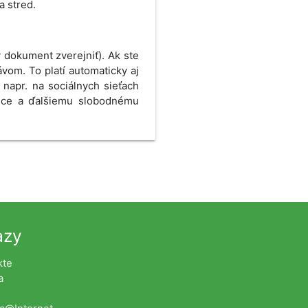
a stred.
 dokument zverejniť). Ak ste
vom. To platí automaticky aj
 napr. na sociálnych sieťach
ffice a ďalšiemu slobodnému
azy
kte
a